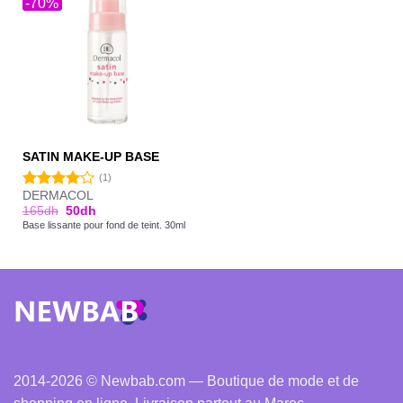
-70%
SATIN MAKE-UP BASE
(1)
DERMACOL
Note
165
dh
50
dh
4.00
sur
Base lissante pour fond de teint. 30ml
5
2014-2026 © Newbab.com — Boutique de mode et de