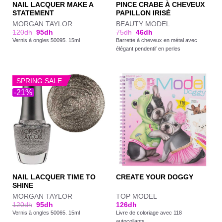
NAIL LACQUER MAKE A
PINCE CRABE À CHEVEUX
STATEMENT
PAPILLON IRISÉ
MORGAN TAYLOR
BEAUTY MODEL
120
dh
95
dh
75
dh
46
dh
Vernis à ongles 50095. 15ml
Barrette à cheveux en métal avec
élégant pendentif en perles
SPRING SALE
-21%
NAIL LACQUER TIME TO
CREATE YOUR DOGGY
SHINE
MORGAN TAYLOR
TOP MODEL
120
dh
95
dh
126
dh
Vernis à ongles 50065. 15ml
Livre de coloriage avec 118
autocollants