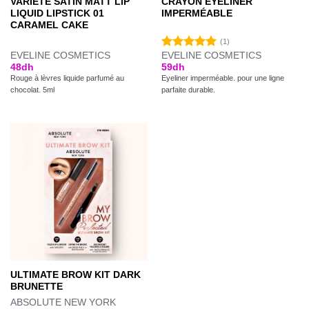
VARIETE SATIN MATT LIP
CRAYON EYELINER
LIQUID LIPSTICK 01
IMPERMÉABLE
CARAMEL CAKE
(1)
EVELINE COSMETICS
EVELINE COSMETICS
Note
5.00
48
dh
59
dh
sur 5
Rouge à lèvres liquide parfumé au
Eyeliner imperméable. pour une ligne
chocolat. 5ml
parfaite durable.
ULTIMATE BROW KIT DARK
BRUNETTE
ABSOLUTE NEW YORK