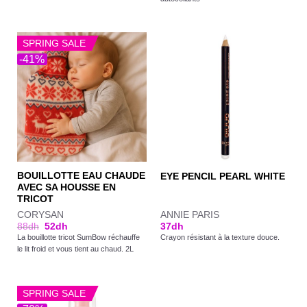
SPRING SALE
-41%
BOUILLOTTE EAU CHAUDE
EYE PENCIL PEARL WHITE
AVEC SA HOUSSE EN
TRICOT
CORYSAN
ANNIE PARIS
88
dh
52
dh
37
dh
La bouillotte tricot SumBow réchauffe
Crayon résistant à la texture douce.
le lit froid et vous tient au chaud. 2L
SPRING SALE