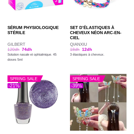
SÉRUM PHYSIOLOGIQUE
SET D’ÉLASTIQUES À
STÉRILE
CHEVEUX NÉON ARC-EN-
CIEL
GILBERT
QIANXIU
120
dh
74
dh
18
dh
12
dh
Solution nasale et ophtalmique. 45
3 élastiques à cheveux.
doses 5ml
SPRING SALE
SPRING SALE
-21%
-39%