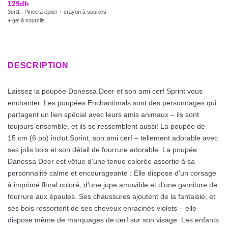
129
dh
3en1 : Pince à épiler + crayon à sourcils
+ gel à sourcils
DESCRIPTION
Laissez la poupée Danessa Deer et son ami cerf Sprint vous
enchanter. Les poupées Enchantimals sont des personnages qui
partagent un lien spécial avec leurs amis animaux – ils sont
toujours ensemble, et ils se ressemblent aussi! La poupée de
15 cm (6 po) inclut Sprint, son ami cerf – tellement adorable avec
ses jolis bois et son détail de fourrure adorable. La poupée
Danessa Deer est vêtue d’une tenue colorée assortie à sa
personnalité calme et encourageante : Elle dispose d’un corsage
à imprimé floral coloré, d’une jupe amovible et d’une garniture de
fourrure aux épaules. Ses chaussures ajoutent de la fantaisie, et
ses bois ressortent de ses cheveux enracinés violets – elle
dispose même de marquages de cerf sur son visage. Les enfants