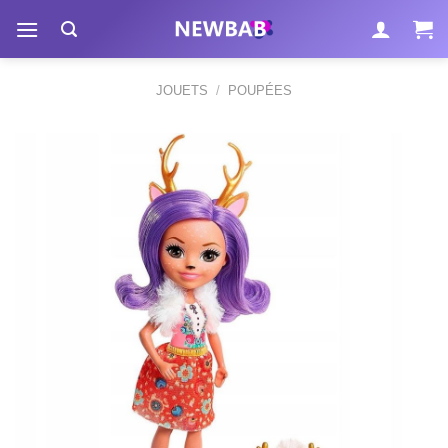
Passer
au
contenu
JOUETS
/
POUPÉES