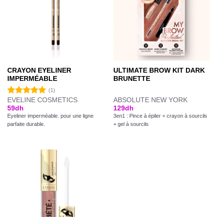
CRAYON EYELINER
ULTIMATE BROW KIT DARK
IMPERMÉABLE
BRUNETTE
(1)
EVELINE COSMETICS
ABSOLUTE NEW YORK
Note
5.00
59
dh
129
dh
sur 5
Eyeliner imperméable. pour une ligne
3en1 : Pince à épiler + crayon à sourcils
parfaite durable.
+ gel à sourcils