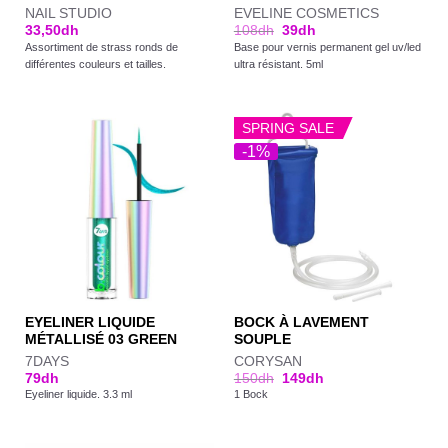
NAIL STUDIO
EVELINE COSMETICS
33,50
dh
108
dh
39
dh
Assortiment de strass ronds de
Base pour vernis permanent gel uv/led
différentes couleurs et tailles.
ultra résistant. 5ml
SPRING SALE
-1%
EYELINER LIQUIDE
BOCK À LAVEMENT
MÉTALLISÉ 03 GREEN
SOUPLE
7DAYS
CORYSAN
79
dh
150
dh
149
dh
Eyeliner liquide. 3.3 ml
1 Bock