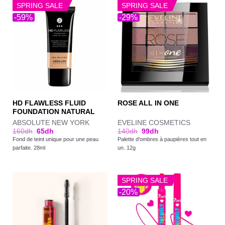
SPRING SALE
SPRING SALE
-59%
-29%
HD FLAWLESS FLUID
ROSE ALL IN ONE
FOUNDATION NATURAL
ABSOLUTE NEW YORK
EVELINE COSMETICS
160
dh
65
dh
140
dh
99
dh
Fond de teint unique pour une peau
Palette d'ombres à paupières tout en
parfaite. 28ml
un. 12g
SPRING SALE
-20%