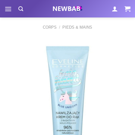
Passer
au
contenu
CORPS
/
PIEDS & MAINS