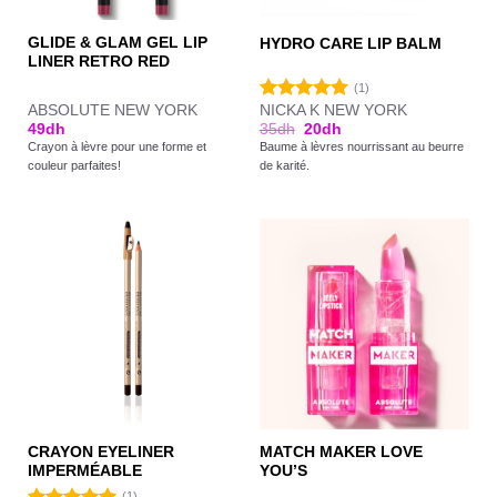
GLIDE & GLAM GEL LIP
HYDRO CARE LIP BALM
LINER RETRO RED
(1)
ABSOLUTE NEW YORK
NICKA K NEW YORK
Note
5.00
49
dh
35
dh
20
dh
sur 5
Crayon à lèvre pour une forme et
Baume à lèvres nourrissant au beurre
couleur parfaites!
de karité.
CRAYON EYELINER
MATCH MAKER LOVE
IMPERMÉABLE
YOU’S
(1)