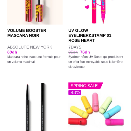
VOLUME BOOSTER
UV GLOW
MASCARA NOIR
EYELINER&STAMP 01
ROSE HEART
ABSOLUTE NEW YORK
7DAYS
89
dh
95
dh
76
dh
Mascara noire avec une formule pour
Eyeliner néon UV Rose, qui produisent
un volume maximal.
un effet fluo incroyable sous la lumière
ultraviolette!
SPRING SALE
-43%