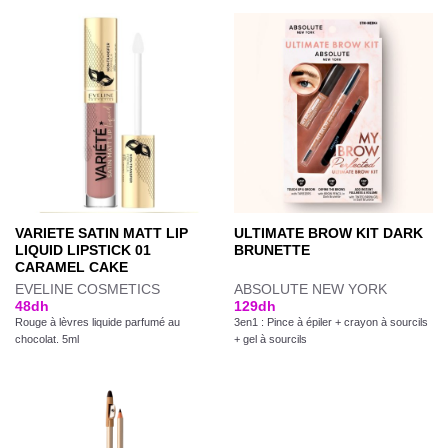
VARIETE SATIN MATT LIP
ULTIMATE BROW KIT DARK
LIQUID LIPSTICK 01
BRUNETTE
CARAMEL CAKE
EVELINE COSMETICS
ABSOLUTE NEW YORK
48
dh
129
dh
Rouge à lèvres liquide parfumé au
3en1 : Pince à épiler + crayon à sourcils
chocolat. 5ml
+ gel à sourcils