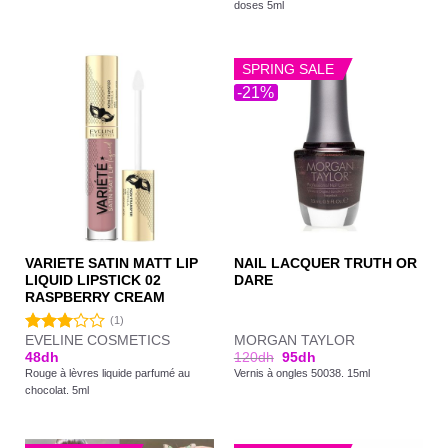
doses 5ml
SPRING SALE
-21%
VARIETE SATIN MATT LIP
NAIL LACQUER TRUTH OR
LIQUID LIPSTICK 02
DARE
RASPBERRY CREAM
(1)
EVELINE COSMETICS
MORGAN TAYLOR
Note
48
dh
120
dh
95
dh
3.00
Rouge à lèvres liquide parfumé au
Vernis à ongles 50038. 15ml
sur 5
chocolat. 5ml