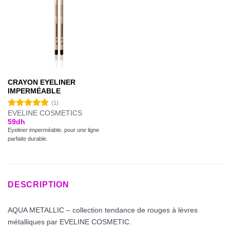
CRAYON EYELINER
IMPERMÉABLE
(1)
EVELINE COSMETICS
Note
5.00
59
dh
sur 5
Eyeliner imperméable. pour une ligne
parfaite durable.
DESCRIPTION
AQUA METALLIC – collection tendance de rouges à lèvres
métalliques par EVELINE COSMETIC.