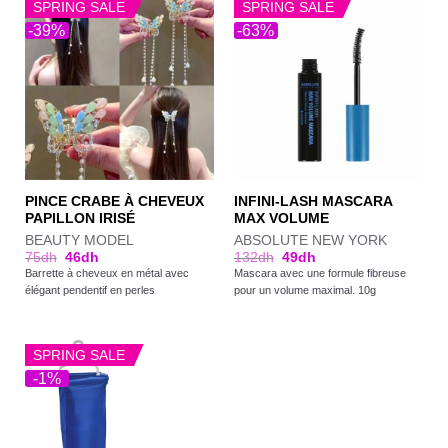
SPRING SALE
SPRING SALE
-39%
-63%
PINCE CRABE À CHEVEUX
INFINI-LASH MASCARA
PAPILLON IRISÉ
MAX VOLUME
BEAUTY MODEL
ABSOLUTE NEW YORK
75
dh
46
dh
132
dh
49
dh
Barrette à cheveux en métal avec
Mascara avec une formule fibreuse
élégant pendentif en perles
pour un volume maximal. 10g
SPRING SALE
-1%