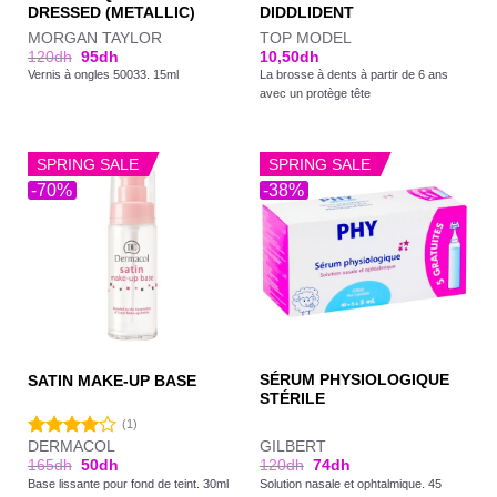
DRESSED (METALLIC)
DIDDLIDENT
MORGAN TAYLOR
TOP MODEL
120
dh
95
dh
10,50
dh
Vernis à ongles 50033. 15ml
La brosse à dents à partir de 6 ans
avec un protège tête
SPRING SALE
SPRING SALE
-70%
-38%
SÉRUM PHYSIOLOGIQUE
SATIN MAKE-UP BASE
STÉRILE
(1)
DERMACOL
GILBERT
Note
165
dh
50
dh
120
dh
74
dh
4.00
sur
Base lissante pour fond de teint. 30ml
Solution nasale et ophtalmique. 45
5