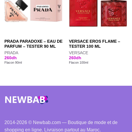
PRADA PARADOXE – EAU DE
VERSACE EROS FLAME –
PARFUM – TESTER 90 ML
TESTER 100 ML
PRADA
VERSACE
260
dh
260
dh
Flacon 90ml
Flacon 100ml
2014-2026 © Newbab.com — Boutique de mode et de
shopping en ligne. Livraison partout au Maroc.