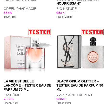
NOURRISSANT
GREEN PHARMACIE
BIO NATURELL
55
dh
95
dh
Tube 75ml
Flacon 295ml
LA VIE EST BELLE
BLACK OPIUM GLITTER –
LANCÔME – TESTER EAU DE
TESTER EAU DE PARFUM 90
PARFUM 75 ML
ML
LANCÔME
YVES SAINT LAURENT
260
dh
260
dh
Flacon 75ml
Flacon 90ml