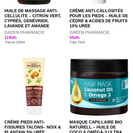
HUILE DE MASSAGE ANTI-
CRÈME ANTI-CALLOSITÉS
CELLULITE – CITRON VERT,
POUR LES PIEDS – HUILE DE
CYPRÈS, GENÉVRIER,
CÈDRE & ACIDES DE FRUITS
LAVANDE ET AMANDE
10% URÉE
GREEN PHARMACIE
GREEN PHARMACIE
119
dh
55
dh
Flacon 200ml
Tube 75ml
CRÈME PIEDS ANTI-
MASQUE CAPILLAIRE BIO
FISSURES TALONS– NOIX &
NATURELL – HUILE DE
PLANTAIN 5% URÉE
COCO & OMÉGA-3 ULTRA