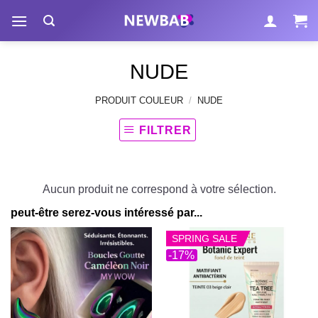
Passer
au
contenu
NUDE
PRODUIT COULEUR
/
NUDE
FILTRER
Aucun produit ne correspond à votre sélection.
peut-être serez-vous intéressé par...
SPRING SALE
-17%