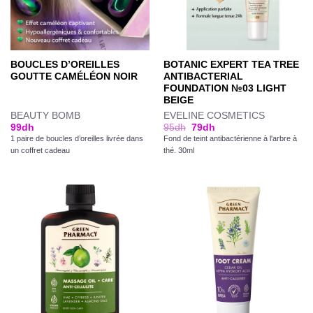
BOUCLES D’OREILLES
BOTANIC EXPERT TEA TREE
GOUTTE CAMÉLÉON NOIR
ANTIBACTERIAL
FOUNDATION №03 LIGHT
BEIGE
BEAUTY BOMB
EVELINE COSMETICS
99
dh
95
dh
79
dh
1 paire de boucles d’oreilles livrée dans
Fond de teint antibactérienne à l'arbre à
un coffret cadeau
thé. 30ml