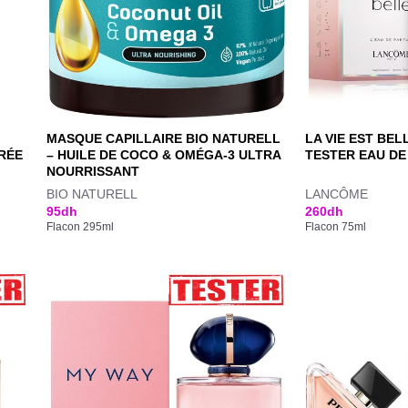
MASQUE CAPILLAIRE BIO NATURELL
LA VIE EST BE
URÉE
– HUILE DE COCO & OMÉGA-3 ULTRA
TESTER EAU DE
NOURRISSANT
BIO NATURELL
LANCÔME
95
dh
260
dh
Flacon 295ml
Flacon 75ml