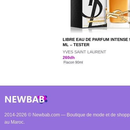
LIBRE EAU DE PARFUM INTENSE 
ML – TESTER
YVES SAINT LAURENT
260
dh
Flacon 90ml
2014-2026 © Newbab.com — Boutique de mode et de shopping
au Maroc.