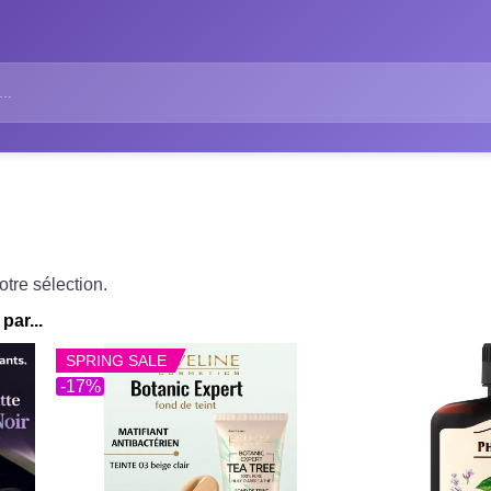
tre sélection.
par...
SPRING SALE
-17%