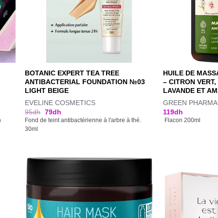
BOTANIC EXPERT TEA TREE
HUILE DE MASS
ANTIBACTERIAL FOUNDATION №03
– CITRON VERT,
LIGHT BEIGE
LAVANDE ET A
EVELINE COSMETICS
GREEN PHARMA
95
dh
79
dh
119
dh
n
Fond de teint antibactérienne à l'arbre à thé.
Flacon 200ml
30ml