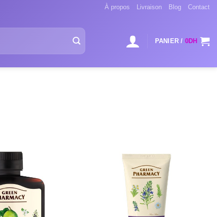
À propos
Livraison
Blog
Contact
PANIER /
0
DH