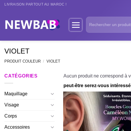
Passer
LIVRAISON PARTOUT AU MAROC !
au
contenu
Recherche
pour :
VIOLET
PRODUIT COULEUR
/
VIOLET
CATÉGORIES
Aucun produit ne correspond à vo
peut-être serez-vous intéressé 
Maquillage
Visage
Corps
Accessoires