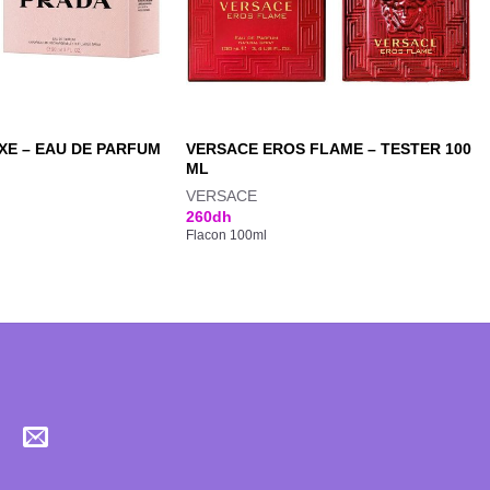
E – EAU DE PARFUM
VERSACE EROS FLAME – TESTER 100
ML
VERSACE
260
dh
Flacon 100ml