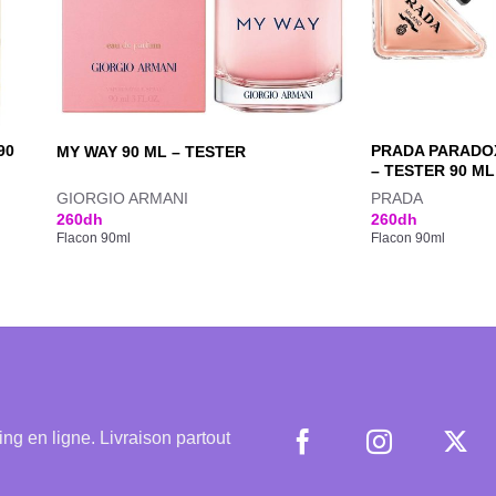
90
PRADA PARADOX
MY WAY 90 ML – TESTER
– TESTER 90 ML
GIORGIO ARMANI
PRADA
260
dh
260
dh
Flacon 90ml
Flacon 90ml
 en ligne. Livraison partout