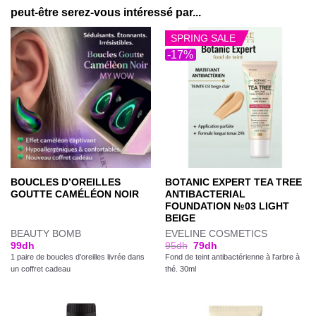
peut-être serez-vous intéressé par...
SPRING SALE
-17%
BOUCLES D’OREILLES
BOTANIC EXPERT TEA TREE
GOUTTE CAMÉLÉON NOIR
ANTIBACTERIAL
FOUNDATION №03 LIGHT
BEIGE
BEAUTY BOMB
EVELINE COSMETICS
99
dh
95
dh
79
dh
1 paire de boucles d’oreilles livrée dans
Fond de teint antibactérienne à l'arbre à
un coffret cadeau
thé. 30ml