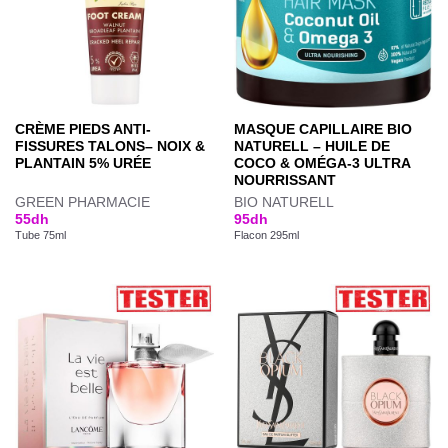
CRÈME PIEDS ANTI-
MASQUE CAPILLAIRE BIO
FISSURES TALONS– NOIX &
NATURELL – HUILE DE
PLANTAIN 5% URÉE
COCO & OMÉGA-3 ULTRA
NOURRISSANT
GREEN PHARMACIE
BIO NATURELL
55
dh
95
dh
Tube 75ml
Flacon 295ml