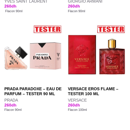
YVES SAINT LAURENT
GIORGIO ARMANI
260
dh
260
dh
Flacon 90ml
Flacon 90ml
PRADA PARADOXE – EAU DE
VERSACE EROS FLAME –
PARFUM – TESTER 90 ML
TESTER 100 ML
PRADA
VERSACE
260
dh
260
dh
Flacon 90ml
Flacon 100ml