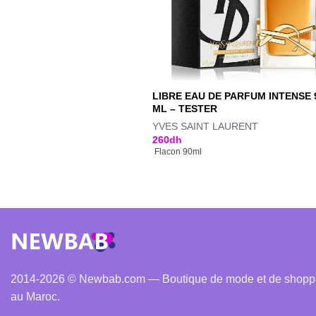
LIBRE EAU DE PARFUM INTENSE 
ML – TESTER
YVES SAINT LAURENT
260
dh
Flacon 90ml
2014-2026 © Newbab.com — Boutique de mode et de shopping
au Maroc.