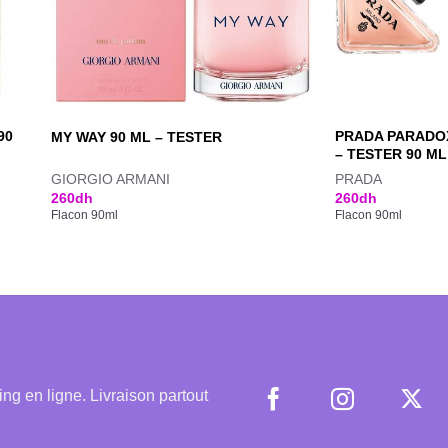
90
PRADA PARADOX
MY WAY 90 ML – TESTER
– TESTER 90 ML
GIORGIO ARMANI
PRADA
260
dh
260
dh
Flacon 90ml
Flacon 90ml
 en ligne. Livraison partout