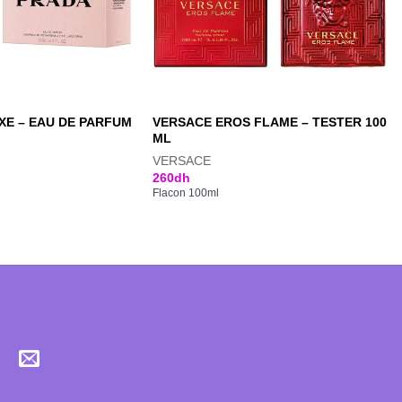
E – EAU DE PARFUM
VERSACE EROS FLAME – TESTER 100
ML
VERSACE
260
dh
Flacon 100ml