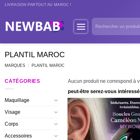
Passer
LIVRAISON PARTOUT AU MAROC !
au
contenu
Recherche
pour :
PLANTIL MAROC
MARQUES
/
PLANTIL MAROC
CATÉGORIES
Aucun produit ne correspond à vo
peut-être serez-vous intéressé 
Maquillage
Visage
Corps
Accessoires