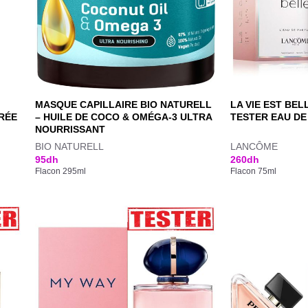
MASQUE CAPILLAIRE BIO NATURELL
LA VIE EST BE
URÉE
– HUILE DE COCO & OMÉGA-3 ULTRA
TESTER EAU DE
NOURRISSANT
BIO NATURELL
LANCÔME
95
dh
260
dh
Flacon 295ml
Flacon 75ml