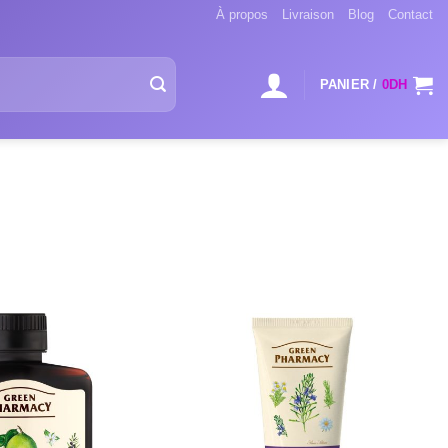
À propos
Livraison
Blog
Contact
PANIER /
0
DH