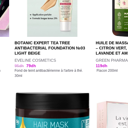
BOTANIC EXPERT TEA TREE
HUILE DE MASS
ANTIBACTERIAL FOUNDATION №03
– CITRON VERT,
LIGHT BEIGE
LAVANDE ET A
EVELINE COSMETICS
GREEN PHARMA
95
dh
79
dh
119
dh
n
Fond de teint antibactérienne à l'arbre à thé.
Flacon 200ml
30ml