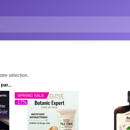
tre sélection.
par...
SPRING SALE
-17%