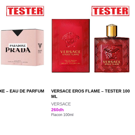
E – EAU DE PARFUM
VERSACE EROS FLAME – TESTER 100
ML
VERSACE
260
dh
Flacon 100ml