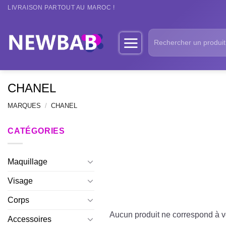
Passer
LIVRAISON PARTOUT AU MAROC !
au
contenu
Recherche
pour :
CHANEL
MARQUES
/
CHANEL
CATÉGORIES
Maquillage
Visage
Corps
Aucun produit ne correspond à vo
Accessoires