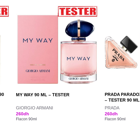
90
PRADA PARADOX
MY WAY 90 ML – TESTER
– TESTER 90 ML
GIORGIO ARMANI
PRADA
260
dh
260
dh
Flacon 90ml
Flacon 90ml