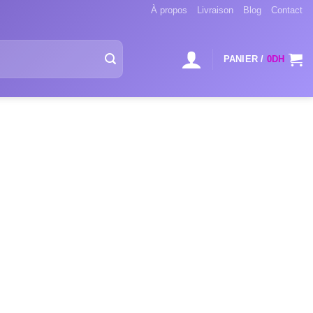
À propos
Livraison
Blog
Contact
PANIER /
0
DH