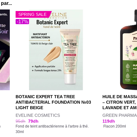
par...
SPRING SALE
-17%
BOTANIC EXPERT TEA TREE
HUILE DE MASS
ANTIBACTERIAL FOUNDATION №03
– CITRON VERT,
LIGHT BEIGE
LAVANDE ET A
EVELINE COSMETICS
GREEN PHARMA
95
dh
79
dh
119
dh
n
Fond de teint antibactérienne à l'arbre à thé.
Flacon 200ml
30ml