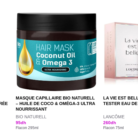
MASQUE CAPILLAIRE BIO NATURELL
LA VIE EST BE
URÉE
– HUILE DE COCO & OMÉGA-3 ULTRA
TESTER EAU DE
NOURRISSANT
BIO NATURELL
LANCÔME
95
dh
260
dh
Flacon 295ml
Flacon 75ml