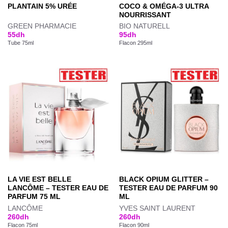
PLANTAIN 5% URÉE
COCO & OMÉGA-3 ULTRA
NOURRISSANT
GREEN PHARMACIE
BIO NATURELL
55
dh
95
dh
Tube 75ml
Flacon 295ml
LA VIE EST BELLE
BLACK OPIUM GLITTER –
LANCÔME – TESTER EAU DE
TESTER EAU DE PARFUM 90
PARFUM 75 ML
ML
LANCÔME
YVES SAINT LAURENT
260
dh
260
dh
Flacon 75ml
Flacon 90ml