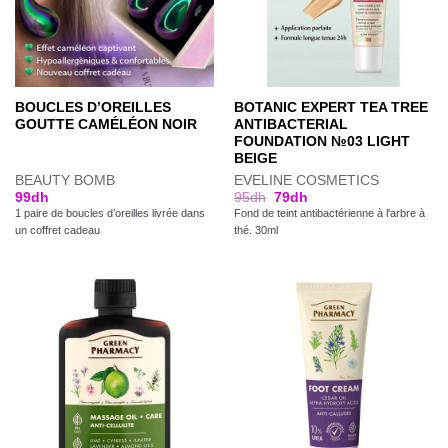
BOUCLES D’OREILLES
BOTANIC EXPERT TEA TREE
GOUTTE CAMÉLÉON NOIR
ANTIBACTERIAL
FOUNDATION №03 LIGHT
BEIGE
BEAUTY BOMB
EVELINE COSMETICS
99
dh
95
dh
79
dh
1 paire de boucles d’oreilles livrée dans
Fond de teint antibactérienne à l'arbre à
un coffret cadeau
thé. 30ml