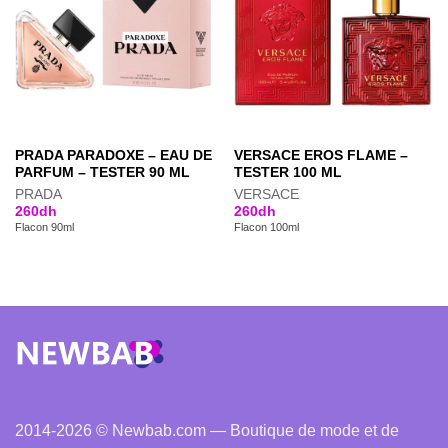
PRADA PARADOXE – EAU DE
VERSACE EROS FLAME –
PARFUM – TESTER 90 ML
TESTER 100 ML
PRADA
VERSACE
260
dh
260
dh
Flacon 90ml
Flacon 100ml
2014-2026 © Newbab.com — Boutique de mode et de