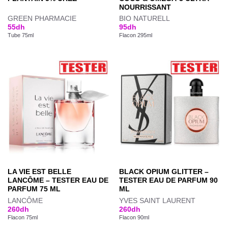
NOURRISSANT
GREEN PHARMACIE
BIO NATURELL
55
dh
95
dh
Tube 75ml
Flacon 295ml
LA VIE EST BELLE
BLACK OPIUM GLITTER –
LANCÔME – TESTER EAU DE
TESTER EAU DE PARFUM 90
PARFUM 75 ML
ML
LANCÔME
YVES SAINT LAURENT
260
dh
260
dh
Flacon 75ml
Flacon 90ml