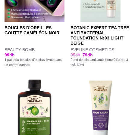
BOUCLES D’OREILLES
BOTANIC EXPERT TEA TREE
GOUTTE CAMÉLÉON NOIR
ANTIBACTERIAL
FOUNDATION №03 LIGHT
BEIGE
BEAUTY BOMB
EVELINE COSMETICS
99
dh
95
dh
79
dh
1 paire de boucles d’oreilles livrée dans
Fond de teint antibactérienne à l'arbre à
un coffret cadeau
thé. 30ml