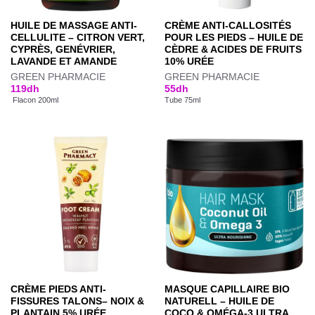
HUILE DE MASSAGE ANTI-
CRÈME ANTI-CALLOSITÉS
CELLULITE – CITRON VERT,
POUR LES PIEDS – HUILE DE
CYPRÈS, GENÉVRIER,
CÈDRE & ACIDES DE FRUITS
LAVANDE ET AMANDE
10% URÉE
GREEN PHARMACIE
GREEN PHARMACIE
119
dh
55
dh
Flacon 200ml
Tube 75ml
CRÈME PIEDS ANTI-
MASQUE CAPILLAIRE BIO
FISSURES TALONS– NOIX &
NATURELL – HUILE DE
PLANTAIN 5% URÉE
COCO & OMÉGA-3 ULTRA