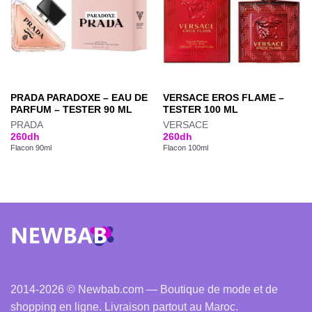
PRADA PARADOXE – EAU DE
VERSACE EROS FLAME –
PARFUM – TESTER 90 ML
TESTER 100 ML
PRADA
VERSACE
260
dh
260
dh
Flacon 90ml
Flacon 100ml
2014-2026 © Newbab.com — Boutique de mode et de
shopping en ligne. Livraison partout au Maroc.