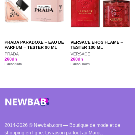
PRADA PARADOXE – EAU DE
VERSACE EROS FLAME –
PARFUM – TESTER 90 ML
TESTER 100 ML
PRADA
VERSACE
260
dh
260
dh
Flacon 90ml
Flacon 100ml
2014-2026 © Newbab.com — Boutique de mode et de
shopping en ligne. Livraison partout au Maroc.