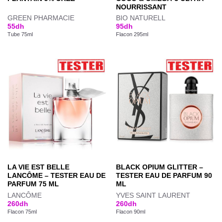
NOURRISSANT
GREEN PHARMACIE
BIO NATURELL
55
dh
95
dh
Tube 75ml
Flacon 295ml
LA VIE EST BELLE
BLACK OPIUM GLITTER –
LANCÔME – TESTER EAU DE
TESTER EAU DE PARFUM 90
PARFUM 75 ML
ML
LANCÔME
YVES SAINT LAURENT
260
dh
260
dh
Flacon 75ml
Flacon 90ml