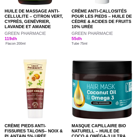
HUILE DE MASSAGE ANTI-
CRÈME ANTI-CALLOSITÉS
CELLULITE – CITRON VERT,
POUR LES PIEDS – HUILE DE
CYPRÈS, GENÉVRIER,
CÈDRE & ACIDES DE FRUITS
LAVANDE ET AMANDE
10% URÉE
GREEN PHARMACIE
GREEN PHARMACIE
119
dh
55
dh
Flacon 200ml
Tube 75ml
CRÈME PIEDS ANTI-
MASQUE CAPILLAIRE BIO
FISSURES TALONS– NOIX &
NATURELL – HUILE DE
PLANTAIN 5% URÉE
COCO & OMÉGA-3 ULTRA