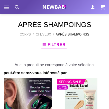
Passer
au
contenu
APRÈS SHAMPOINGS
CORPS
/
CHEVEUX
/
APRÈS SHAMPOINGS
FILTRER
Aucun produit ne correspond à votre sélection.
peut-être serez-vous intéressé par...
SPRING SALE
-17%