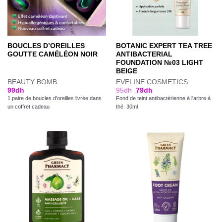
BOUCLES D’OREILLES
BOTANIC EXPERT TEA TREE
GOUTTE CAMÉLÉON NOIR
ANTIBACTERIAL
FOUNDATION №03 LIGHT
BEIGE
BEAUTY BOMB
EVELINE COSMETICS
99
dh
95
dh
79
dh
1 paire de boucles d’oreilles livrée dans
Fond de teint antibactérienne à l'arbre à
un coffret cadeau
thé. 30ml