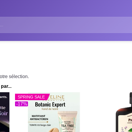
tre sélection.
par...
SPRING SALE
-17%