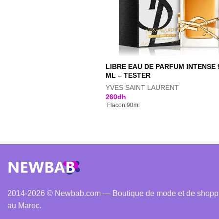
LIBRE EAU DE PARFUM INTENSE 
ML – TESTER
YVES SAINT LAURENT
260
dh
Flacon 90ml
2014-2026 © Newbab.com — Boutique de mode et de shopping
au Maroc.