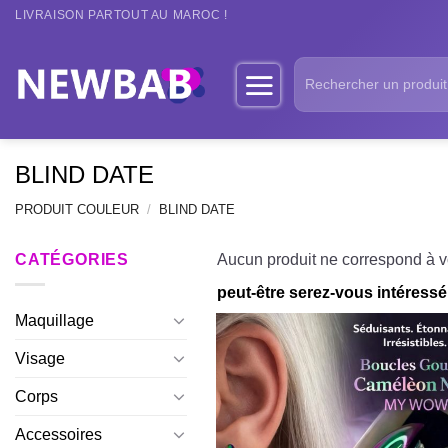
Passer
LIVRAISON PARTOUT AU MAROC !
au
contenu
Recherche
pour :
BLIND DATE
PRODUIT COULEUR
/
BLIND DATE
CATÉGORIES
Aucun produit ne correspond à vo
peut-être serez-vous intéressé 
Maquillage
Visage
Corps
Accessoires