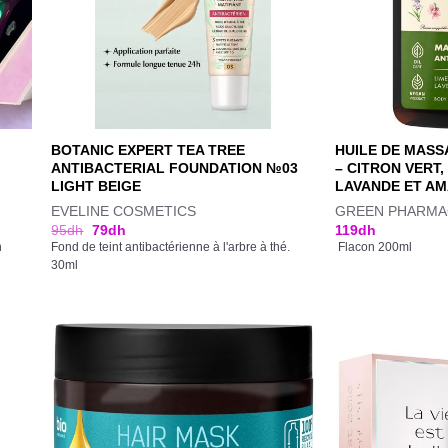
BOTANIC EXPERT TEA TREE
HUILE DE MASS
ANTIBACTERIAL FOUNDATION №03
– CITRON VERT,
LIGHT BEIGE
LAVANDE ET A
EVELINE COSMETICS
GREEN PHARMA
95
dh
79
dh
119
dh
n
Fond de teint antibactérienne à l'arbre à thé.
Flacon 200ml
30ml