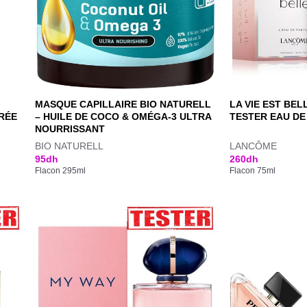
MASQUE CAPILLAIRE BIO NATURELL
LA VIE EST BE
URÉE
– HUILE DE COCO & OMÉGA-3 ULTRA
TESTER EAU DE
NOURRISSANT
BIO NATURELL
LANCÔME
95
dh
260
dh
Flacon 295ml
Flacon 75ml