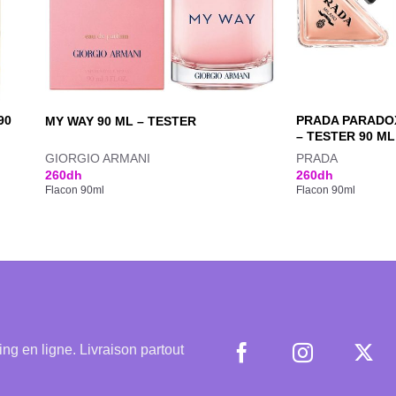
90
PRADA PARADOX
MY WAY 90 ML – TESTER
– TESTER 90 ML
GIORGIO ARMANI
PRADA
260
dh
260
dh
Flacon 90ml
Flacon 90ml
 en ligne. Livraison partout