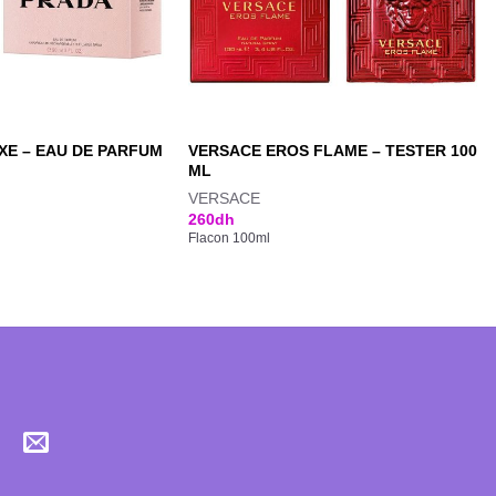
E – EAU DE PARFUM
VERSACE EROS FLAME – TESTER 100
ML
VERSACE
260
dh
Flacon 100ml