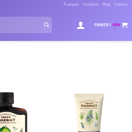
À propos
Livraison
Blog
Contact
PANIER /
0
DH