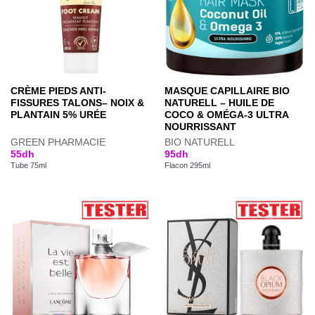
CRÈME PIEDS ANTI-
MASQUE CAPILLAIRE BIO
FISSURES TALONS– NOIX &
NATURELL – HUILE DE
PLANTAIN 5% URÉE
COCO & OMÉGA-3 ULTRA
NOURRISSANT
GREEN PHARMACIE
BIO NATURELL
55
dh
95
dh
Tube 75ml
Flacon 295ml