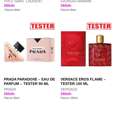
YVES SAINT LAURENT
GIORGIO ARMANI
260
dh
260
dh
Flacon 90ml
Flacon 90ml
PRADA PARADOXE – EAU DE
VERSACE EROS FLAME –
PARFUM – TESTER 90 ML
TESTER 100 ML
PRADA
VERSACE
260
dh
260
dh
Flacon 90ml
Flacon 100ml