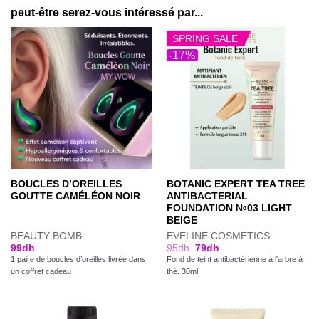
peut-être serez-vous intéressé par...
SPRING SALE
-17%
BOUCLES D’OREILLES
BOTANIC EXPERT TEA TREE
GOUTTE CAMÉLÉON NOIR
ANTIBACTERIAL
FOUNDATION №03 LIGHT
BEIGE
BEAUTY BOMB
EVELINE COSMETICS
99
dh
95
dh
79
dh
1 paire de boucles d’oreilles livrée dans
Fond de teint antibactérienne à l'arbre à
un coffret cadeau
thé. 30ml