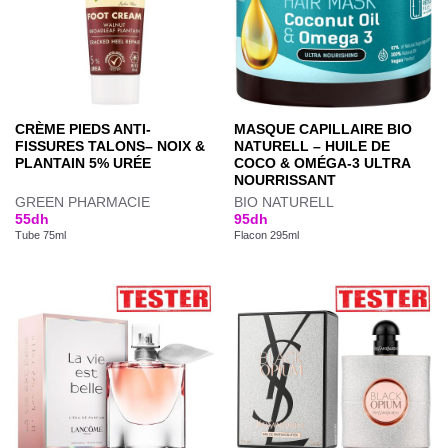
CRÈME PIEDS ANTI-
MASQUE CAPILLAIRE BIO
FISSURES TALONS– NOIX &
NATURELL – HUILE DE
PLANTAIN 5% URÉE
COCO & OMÉGA-3 ULTRA
NOURRISSANT
GREEN PHARMACIE
BIO NATURELL
55
dh
95
dh
Tube 75ml
Flacon 295ml