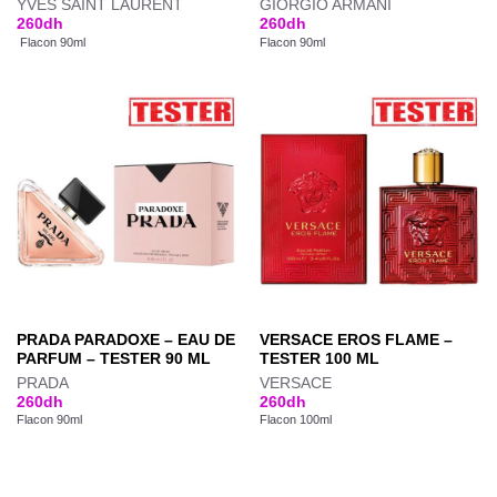
YVES SAINT LAURENT
GIORGIO ARMANI
260
dh
260
dh
Flacon 90ml
Flacon 90ml
PRADA PARADOXE – EAU DE
VERSACE EROS FLAME –
PARFUM – TESTER 90 ML
TESTER 100 ML
PRADA
VERSACE
260
dh
260
dh
Flacon 90ml
Flacon 100ml