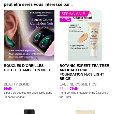
peut-être serez-vous intéressé par...
SPRING SALE
-17%
BOUCLES D’OREILLES
BOTANIC EXPERT TEA TREE
GOUTTE CAMÉLÉON NOIR
ANTIBACTERIAL
FOUNDATION №03 LIGHT
BEIGE
BEAUTY BOMB
EVELINE COSMETICS
99
dh
95
dh
79
dh
1 paire de boucles d’oreilles livrée dans
Fond de teint antibactérienne à l'arbre à
un coffret cadeau
thé. 30ml