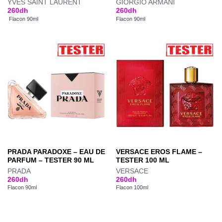
YVES SAINT LAURENT
GIORGIO ARMANI
260
dh
260
dh
Flacon 90ml
Flacon 90ml
PRADA PARADOXE – EAU DE
VERSACE EROS FLAME –
PARFUM – TESTER 90 ML
TESTER 100 ML
PRADA
VERSACE
260
dh
260
dh
Flacon 90ml
Flacon 100ml