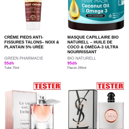
CRÈME PIEDS ANTI-
MASQUE CAPILLAIRE BIO
FISSURES TALONS– NOIX &
NATURELL – HUILE DE
PLANTAIN 5% URÉE
COCO & OMÉGA-3 ULTRA
NOURRISSANT
GREEN PHARMACIE
BIO NATURELL
55
dh
95
dh
Tube 75ml
Flacon 295ml