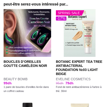
peut-être serez-vous intéressé par...
SPRING SALE
-17%
BOUCLES D’OREILLES
BOTANIC EXPERT TEA TREE
GOUTTE CAMÉLÉON NOIR
ANTIBACTERIAL
FOUNDATION №03 LIGHT
BEIGE
BEAUTY BOMB
EVELINE COSMETICS
99
dh
95
dh
79
dh
1 paire de boucles d’oreilles livrée dans
Fond de teint antibactérienne à l'arbre à
un coffret cadeau
thé. 30ml