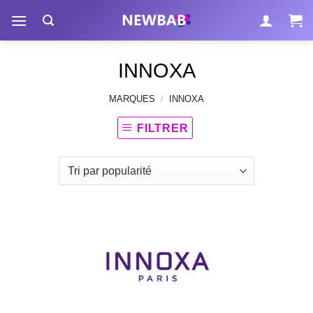
Passer
au
contenu
INNOXA
MARQUES
/
INNOXA
FILTRER