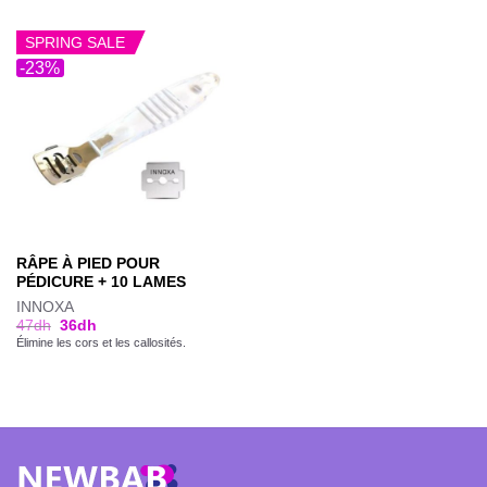
SPRING SALE
-23%
RÂPE À PIED POUR
PÉDICURE + 10 LAMES
INNOXA
47
dh
36
dh
Élimine les cors et les callosités.