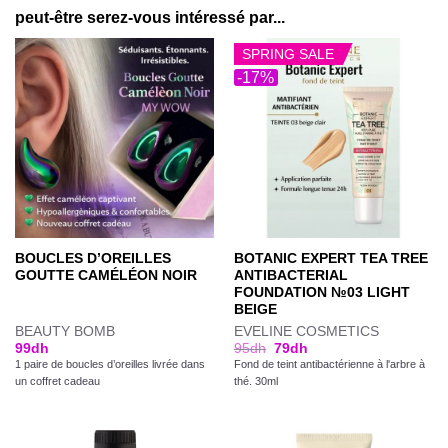
peut-être serez-vous intéressé par...
SPRING SALE
-17%
BOUCLES D’OREILLES
BOTANIC EXPERT TEA TREE
GOUTTE CAMÉLÉON NOIR
ANTIBACTERIAL
FOUNDATION №03 LIGHT
BEIGE
BEAUTY BOMB
EVELINE COSMETICS
99
dh
95
dh
79
dh
1 paire de boucles d’oreilles livrée dans
Fond de teint antibactérienne à l'arbre à
un coffret cadeau
thé. 30ml