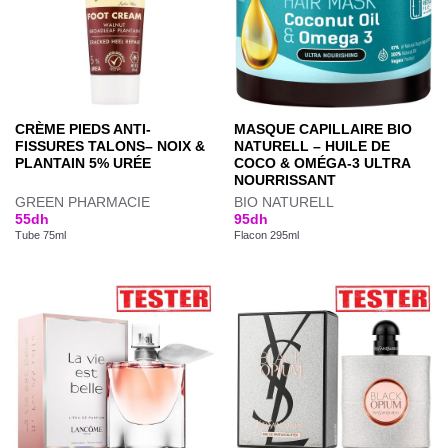
CRÈME PIEDS ANTI-
MASQUE CAPILLAIRE BIO
FISSURES TALONS– NOIX &
NATURELL – HUILE DE
PLANTAIN 5% URÉE
COCO & OMÉGA-3 ULTRA
NOURRISSANT
GREEN PHARMACIE
BIO NATURELL
55
dh
95
dh
Tube 75ml
Flacon 295ml