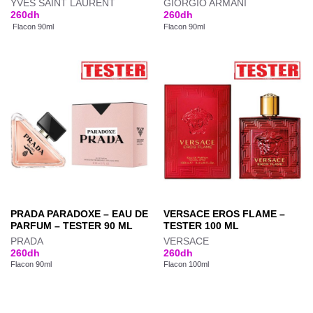
YVES SAINT LAURENT
GIORGIO ARMANI
260
dh
260
dh
Flacon 90ml
Flacon 90ml
PRADA PARADOXE – EAU DE
VERSACE EROS FLAME –
PARFUM – TESTER 90 ML
TESTER 100 ML
PRADA
VERSACE
260
dh
260
dh
Flacon 90ml
Flacon 100ml