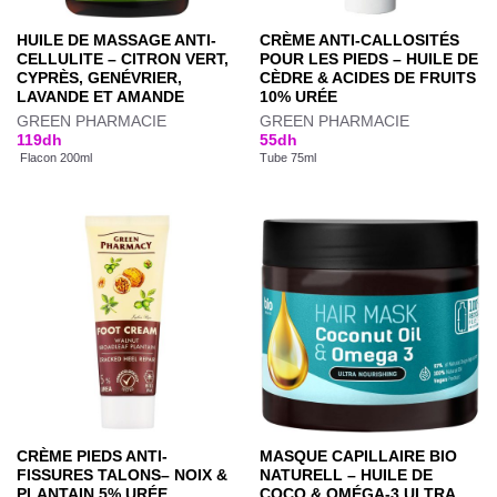
HUILE DE MASSAGE ANTI-
CRÈME ANTI-CALLOSITÉS
CELLULITE – CITRON VERT,
POUR LES PIEDS – HUILE DE
CYPRÈS, GENÉVRIER,
CÈDRE & ACIDES DE FRUITS
LAVANDE ET AMANDE
10% URÉE
GREEN PHARMACIE
GREEN PHARMACIE
119
dh
55
dh
Flacon 200ml
Tube 75ml
CRÈME PIEDS ANTI-
MASQUE CAPILLAIRE BIO
FISSURES TALONS– NOIX &
NATURELL – HUILE DE
PLANTAIN 5% URÉE
COCO & OMÉGA-3 ULTRA