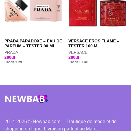
PRADA PARADOXE – EAU DE
VERSACE EROS FLAME –
PARFUM – TESTER 90 ML
TESTER 100 ML
PRADA
VERSACE
260
dh
260
dh
Flacon 90ml
Flacon 100ml
2014-2026 © Newbab.com — Boutique de mode et de
shopping en ligne. Livraison partout au Maroc.