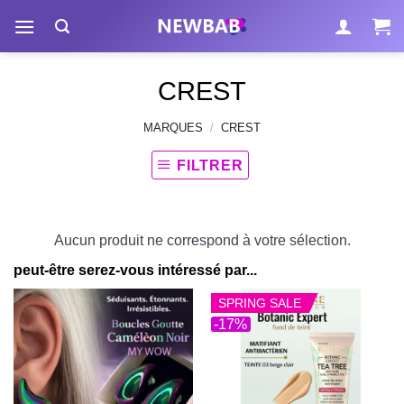
Passer
au
contenu
CREST
MARQUES
/
CREST
FILTRER
Aucun produit ne correspond à votre sélection.
peut-être serez-vous intéressé par...
SPRING SALE
-17%