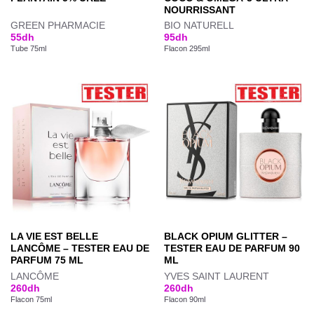
NOURRISSANT
GREEN PHARMACIE
BIO NATURELL
55
dh
95
dh
Tube 75ml
Flacon 295ml
LA VIE EST BELLE
BLACK OPIUM GLITTER –
LANCÔME – TESTER EAU DE
TESTER EAU DE PARFUM 90
PARFUM 75 ML
ML
LANCÔME
YVES SAINT LAURENT
260
dh
260
dh
Flacon 75ml
Flacon 90ml