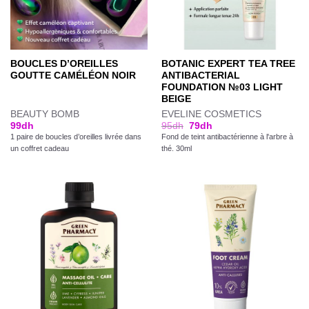
BOUCLES D’OREILLES
BOTANIC EXPERT TEA TREE
GOUTTE CAMÉLÉON NOIR
ANTIBACTERIAL
FOUNDATION №03 LIGHT
BEIGE
BEAUTY BOMB
EVELINE COSMETICS
99
dh
95
dh
79
dh
1 paire de boucles d’oreilles livrée dans
Fond de teint antibactérienne à l'arbre à
un coffret cadeau
thé. 30ml